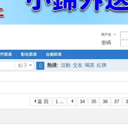
用戶名
密碼
竹班表
彰化班表
台南班表
熱搜:
活動
交友
喝茶
紅牌
帖子
搜
索
返 回
1 ...
34
35
36
37