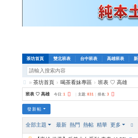
茶坊首頁
雙北班表
台中班表
高雄班表
新
»
茶坊首頁
›
喝茶看妹專區
›
班表 ♡ 高雄
8
班表 ♡ 高雄
今日:
1
|
主題:
831
|
排名:
3
年
老
發新帖
口
全部主題
最新
熱門
熱帖
精華
更多
碑
小