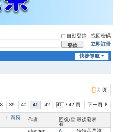
自動登錄
找回密碼
立即註冊
登錄
快捷導航
訂閱
38
39
40
41
42
/ 42 頁
下一頁
新窗
作者
回復/查
最後發表
看
atachen
猜猜我是誰
6