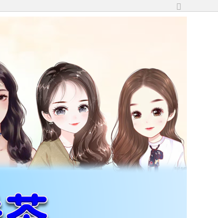
切
換
到
寬
版