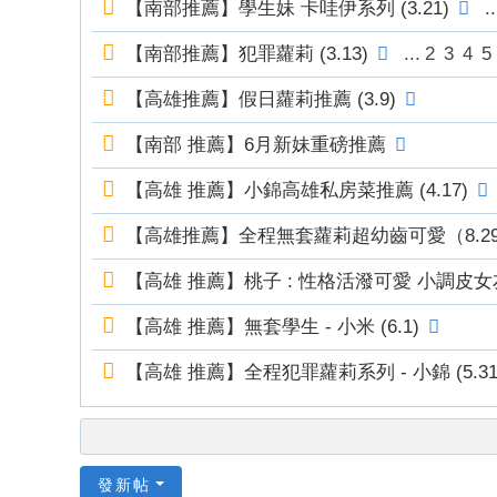
【南部推薦】學生妹 卡哇伊系列 (3.21)
..
mt
v8
【南部推薦】犯罪蘿莉 (3.13)
...
2
3
4
5
88
【高雄推薦】假日蘿莉推薦 (3.9)
66
6
【南部 推薦】6月新妹重磅推薦
【高雄 推薦】小錦高雄私房菜推薦 (4.17)
【高雄推薦】全程無套蘿莉超幼齒可愛（8.2
【高雄 推薦】桃子 : 性格活潑可愛 小調皮女友感
【高雄 推薦】無套學生 - 小米 (6.1)
【高雄 推薦】全程犯罪蘿莉系列 - 小錦 (5.31
發新帖