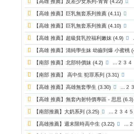
【高雄 推薦】反差少女系列-青青 (4.22)
錦
【高雄 推薦】巨乳無套系列推薦 (4.11)
茶
坊
【高雄 推薦】巨乳無套系列推薦 (4.10)
純
【高雄 推薦】超級貧乳控福利嫩妹 (4.9)
.
本
土
【高雄 推薦】清純學生妹 幼齒到爆 小蜜桃 (4.
lin
【南部 推薦】北部特價妹 (4.2)
...
2
3
4
e
【南部 推薦】 高中生 犯罪系列 (3.31)
：
mt
【高雄 推薦】高雄無套學生 (3.30)
...
2
3
v8
【高雄 推薦】無套內射特價專區 - 思思 (6.3)
66
T
【南部推薦】大奶系列 (3.25)
...
2
3
4
5
G
【高雄推薦】週末限時高中生 (3.22)
...
2
：