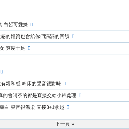
業 白皙可愛妹
 敏感的體質也會給你們滿滿的回饋
女 爽度十足
大有親和感 叫床的聲音很對味
真的會喝茶的都是直接交給小錦處理
白 聲音很溫柔 直接3+1拿起
下一頁 »