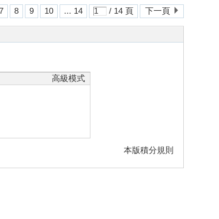
7
8
9
10
... 14
/ 14 頁
下一頁
高級模式
本版積分規則