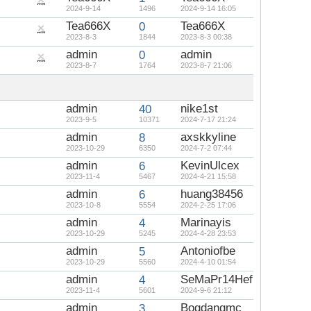
隱
2024-9-14
1496
2024-9-14 16:05
藏
置
Tea666X
Tea666X
0
頂
隱
2023-8-3
1844
2023-8-3 00:38
帖
藏
置
admin
admin
0
頂
隱
2023-8-7
1764
2023-8-7 21:06
帖
藏
置
頂
帖
admin
nike1st
40
2023-9-5
10371
2024-7-17 21:24
admin
axskkyline
8
2023-10-29
6350
2024-7-2 07:44
admin
KevinUlcex
6
2023-11-4
5467
2024-4-21 15:58
admin
huang38456
6
2023-10-8
5554
2024-2-25 17:06
admin
Marinayis
4
2023-10-29
5245
2024-4-28 23:53
admin
Antoniofbe
5
2023-10-29
5560
2024-4-10 01:54
admin
SeMaPr14Hef
4
2023-11-4
5601
2024-9-6 21:12
admin
Bogdangmc
3