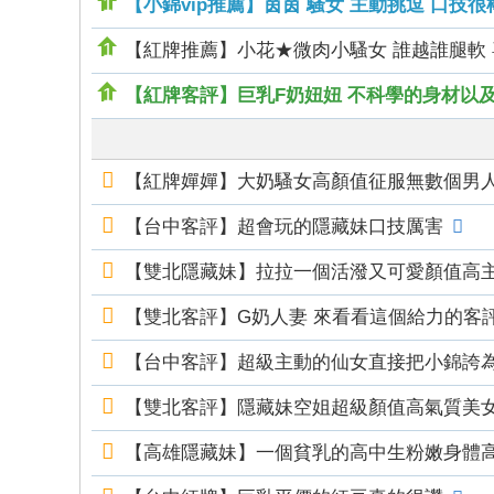
【小錦vip推薦】茵茵 騷女 主動挑逗 口技很
錦
【紅牌推薦】小花★微肉小騷女 誰越誰腿軟
茶
坊
【紅牌客評】巨乳F奶妞妞 不科學的身材以
純
本
【紅牌嬋嬋】大奶騷女高顏值征服無數個男
土
lin
【台中客評】超會玩的隱藏妹口技厲害
e
【雙北隱藏妹】拉拉一個活潑又可愛顏值高主
：
mt
【雙北客評】G奶人妻 來看看這個給力的客評
v8
【台中客評】超級主動的仙女直接把小錦誇
66
【雙北客評】隱藏妹空姐超級顏值高氣質美
T
G
【高雄隱藏妹】一個貧乳的高中生粉嫩身體
：