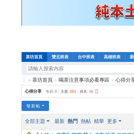
茶坊首頁
雙北班表
台中班表
高雄班表
新
»
茶坊首頁
›
喝茶注意事項必看專區
›
心得分
8
心得分享
今日:
0
|
主題:
263
|
排名:
16
年
老
發新帖
口
全部主題
最新
熱門
熱帖
精華
更多
碑
小