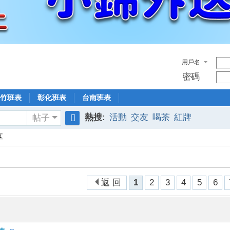
用戶名
密碼
竹班表
彰化班表
台南班表
熱搜:
活動
交友
喝茶
紅牌
帖子
搜
享
索
返 回
1
2
3
4
5
6