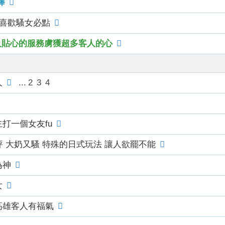
棒
 喜歡騷女必點
及貼心的服務虜獲超多客人的心
人
...
2
3
4
打一個女友fu
 大奶又騷 特殊的日式玩法 讓人欲罷不能
為神
女
高雄客人有福氣