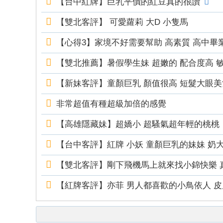
【台中紅牌】巨乳平價的紅豆真的很讚
mt
v8
【雙北客評】 可愛蘿莉 大D 小隻馬
88
【心得3】家境不好需要幫助 高素質 高中畢
66
6
【雙北推薦】暑假學生妹 超嫩的 配合度高
【新妹客評】童顏巨乳 顏值很高 短髮大眼美
非常超值有種超級加倍的感覺
【高雄隱藏妹】超嬌小 超騷氣超年輕的桃桃
【台中客評】紅牌 小妖 童顏巨乳的妹妹 奶
【雙北客評】剛下飛機馬上就來找小錦快樂 
【紅牌客評】亦菲 男人都喜歡的小鳥依人 皮膚