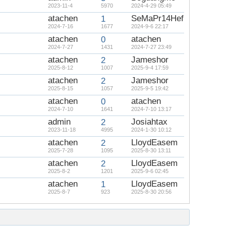
2023-11-4
5970
2024-4-29 05:49
atachen
SeMaPr14Hef
1
2024-7-16
1677
2024-9-6 22:17
atachen
atachen
0
2024-7-27
1431
2024-7-27 23:49
atachen
Jameshor
2
2025-8-12
1007
2025-9-4 17:59
atachen
Jameshor
2
2025-8-15
1057
2025-9-5 19:42
atachen
atachen
0
2024-7-10
1641
2024-7-10 13:17
admin
Josiahtax
2
2023-11-18
4995
2024-1-30 10:12
atachen
LloydEasem
2
2025-7-28
1095
2025-8-30 13:11
atachen
LloydEasem
2
2025-8-2
1201
2025-9-6 02:45
atachen
LloydEasem
1
2025-8-7
923
2025-8-30 20:56