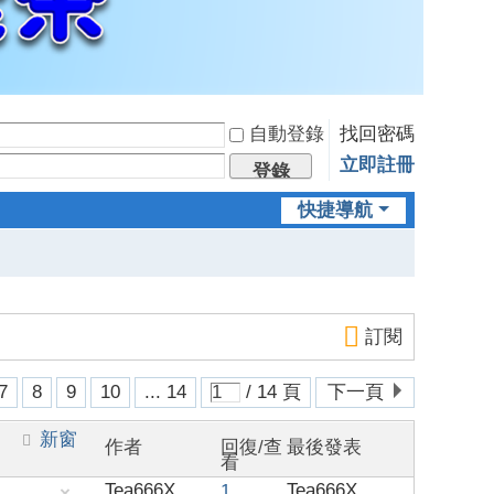
自動登錄
找回密碼
立即註冊
登錄
快捷導航
訂閱
7
8
9
10
... 14
/ 14 頁
下一頁
新窗
作者
回復/查
最後發表
看
Tea666X
Tea666X
1