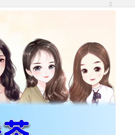
切
換
到
寬
版