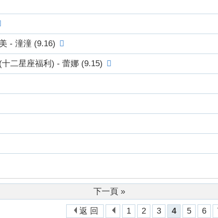
潼潼 (9.16)
座福利) - 蕾娜 (9.15)
下一頁 »
返 回
1
2
3
4
5
6