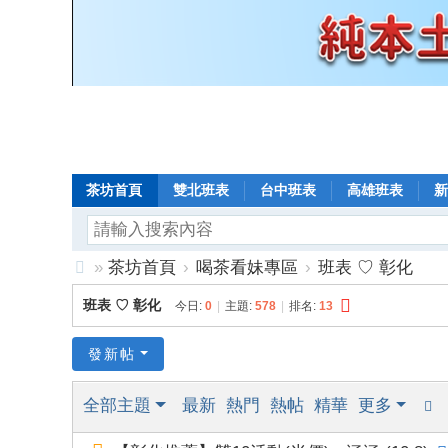
茶坊首頁
雙北班表
台中班表
高雄班表
新
»
茶坊首頁
›
喝茶看妹專區
›
班表 ♡ 彰化
8
班表 ♡ 彰化
今日:
0
|
主題:
578
|
排名:
13
年
老
發新帖
口
全部主題
最新
熱門
熱帖
精華
更多
碑
小