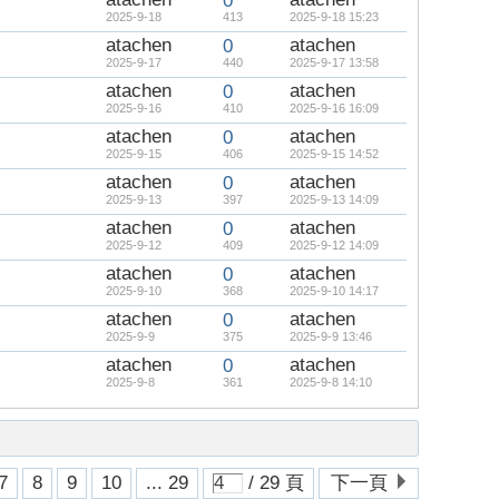
0
2025-9-18
413
2025-9-18 15:23
atachen
atachen
0
2025-9-17
440
2025-9-17 13:58
atachen
atachen
0
2025-9-16
410
2025-9-16 16:09
atachen
atachen
0
2025-9-15
406
2025-9-15 14:52
atachen
atachen
0
2025-9-13
397
2025-9-13 14:09
atachen
atachen
0
2025-9-12
409
2025-9-12 14:09
atachen
atachen
0
2025-9-10
368
2025-9-10 14:17
atachen
atachen
0
2025-9-9
375
2025-9-9 13:46
atachen
atachen
0
2025-9-8
361
2025-9-8 14:10
7
8
9
10
... 29
/ 29 頁
下一頁