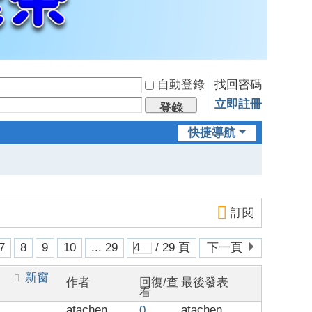
自動登錄
找回密碼
立即註冊
登錄
快捷導航
訂閱
7
8
9
10
... 29
/ 29 頁
下一頁
新窗
作者
回復/查
最後發表
看
atachen
atachen
0