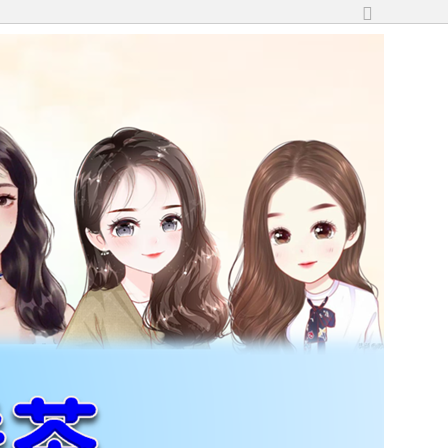
切
換
到
寬
版