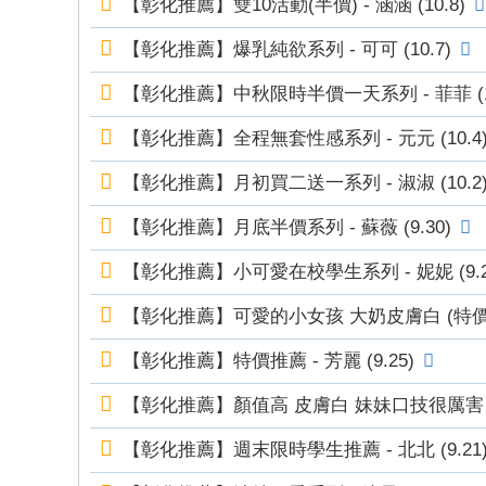
【彰化推薦】雙10活動(半價) - 涵涵 (10.8)
錦
【彰化推薦】爆乳純欲系列 - 可可 (10.7)
茶
坊
【彰化推薦】中秋限時半價一天系列 - 菲菲 (10
純
【彰化推薦】全程無套性感系列 - 元元 (10.4
本
土
【彰化推薦】月初買二送一系列 - 淑淑 (10.2
lin
【彰化推薦】月底半價系列 - 蘇薇 (9.30)
e
【彰化推薦】小可愛在校學生系列 - 妮妮 (9.2
：
mt
【彰化推薦】可愛的小女孩 大奶皮膚白 (特價) - 
v8
【彰化推薦】特價推薦 - 芳麗 (9.25)
66
T
【彰化推薦】顏值高 皮膚白 妹妹口技很厲害 - 娜
G
【彰化推薦】週末限時學生推薦 - 北北 (9.21
：