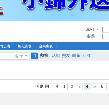
用戶名
密碼
竹班表
彰化班表
台南班表
熱搜:
活動
交友
喝茶
紅牌
帖子
搜
索
返 回
1
2
3
4
5
6