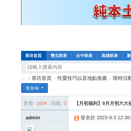
茶坊首頁
雙北班表
台中班表
高雄班表
新
»
茶坊首頁
›
性愛技巧以及地點推薦
›
限時活
8
發新帖
年
查看:
1604
|
回復:
0
【月初福利】9月月初六大
老
口
admin
發表於 2023-9-3 12:38:
碑
小