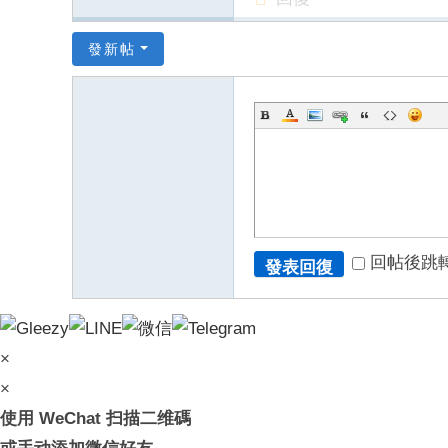
mt
v8
發新帖
88
66
6
回帖後跳
發表回復
×
×
使用 WeChat 扫描二维碼