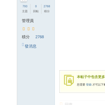
錦
793
0
2768
主題
回帖
積分
茶
坊
管理員
純
本
積分
2768
土
lin
發消息
e
：
mt
v8
本帖子中包含更多
66
您需要
登錄
才可以下
T
G
：
回復