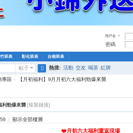
用戶名
密碼
竹班表
彰化班表
台南班表
熱搜:
活動
交友
喝茶
紅牌
帖子
搜
動專區
›
【月初福利】9月月初六大福利勁爆來襲
索
[複製鏈接]
福利勁爆來襲
59
|
顯示全部樓層
❤️月初六大福利重返現場