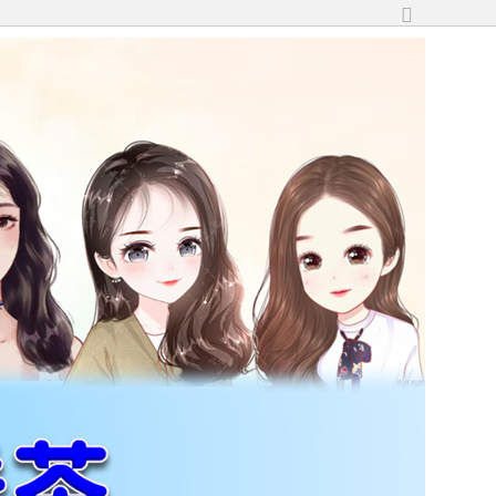
切
換
到
寬
版