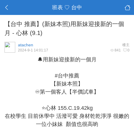
班表 ♡ 台中
【台中 推薦】(新妹本照)用新妹迎接新的一個
月 - 心林 (9.1)
atachen
楼主
2024-9-1 14:01:17
841
0
🔔用新妹迎接新的一個月
#台中推薦
【新妹本照】
♾第一個客人【半價試車】
⭐心林 155.C.19.42kg
在校學生 目前休學中 活潑可愛 身材乾乾淨淨 很嫩的
一位小妹妹 顏值也很高喲