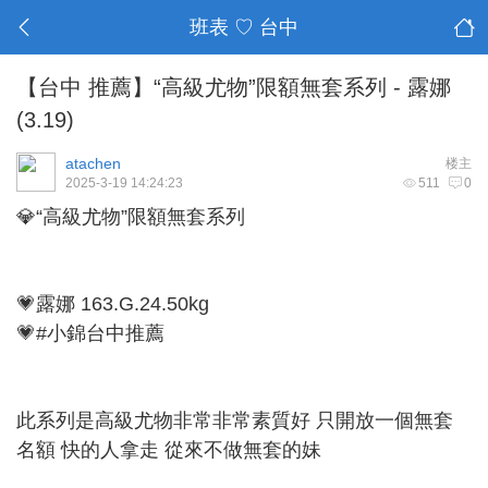
班表 ♡ 台中
【台中 推薦】“高級尤物”限額無套系列 - 露娜
(3.19)
atachen
楼主
2025-3-19 14:24:23
511
0
💎“高級尤物”限額無套系列
💗露娜 163.G.24.50kg
💗#小錦台中推薦
此系列是高級尤物非常非常素質好 只開放一個無套
名額 快的人拿走 從來不做無套的妹