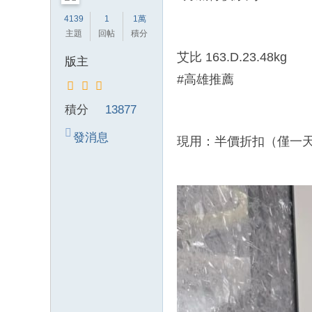
錦
4139
1
1萬
主題
回帖
積分
茶
坊
艾比 163.D.23.48kg
版主
純
#高雄推薦
本
積分
13877
土
lin
發消息
現用：半價折扣（僅一
e
：
mt
v8
66
T
G
：