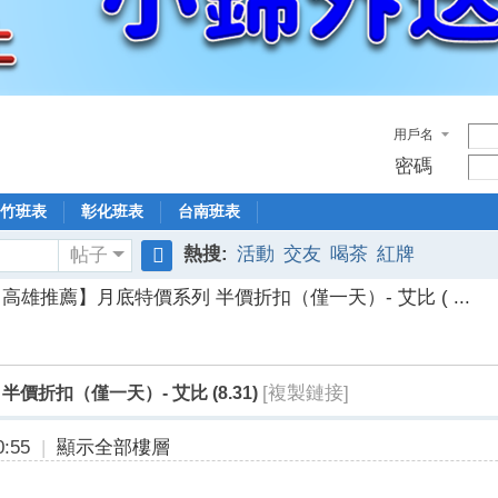
用戶名
密碼
竹班表
彰化班表
台南班表
熱搜:
活動
交友
喝茶
紅牌
帖子
搜
高雄推薦】月底特價系列 半價折扣（僅一天）- 艾比 ( ...
索
[複製鏈接]
折扣（僅一天）- 艾比 (8.31)
:55
|
顯示全部樓層