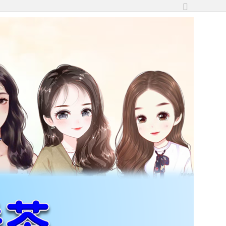
切
換
到
寬
版