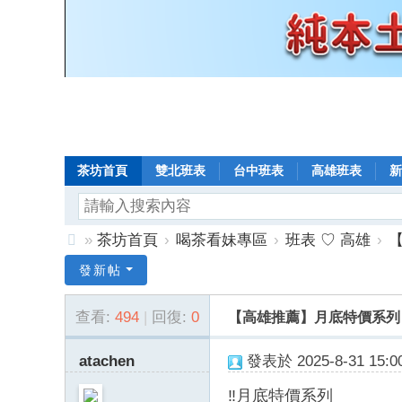
茶坊首頁
雙北班表
台中班表
高雄班表
新
»
茶坊首頁
›
喝茶看妹專區
›
班表 ♡ 高雄
›
【
8
發新帖
年
查看:
494
|
回復:
0
【高雄推薦】月底特價系列 半價
老
口
atachen
發表於 2025-8-31 15:00
碑
‼️月底特價系列
小