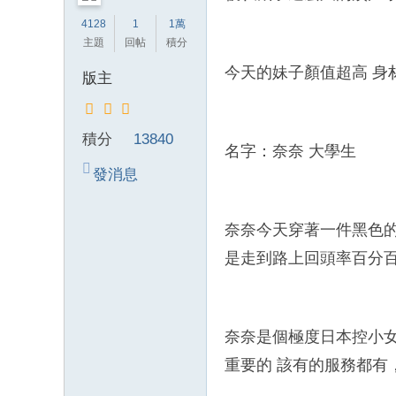
錦
4128
1
1萬
主題
回帖
積分
茶
坊
今天的妹子顏值超高 身
版主
純
本
積分
13840
土
名字：奈奈 大學生
lin
發消息
e
：
奈奈今天穿著一件黑色
mt
是走到路上回頭率百分
v8
66
T
奈奈是個極度日本控小女
G
重要的 該有的服務都有
：