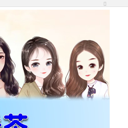
切
換
到
寬
版