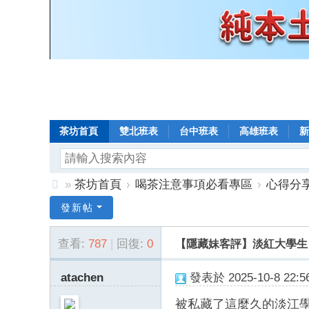
茶坊首頁
雙北班表
台中班表
高雄班表
新
»
茶坊首頁
›
喝茶注意事項必看專區
›
心得分
8
發新帖
年
查看:
787
|
回復:
0
【隱藏妹客評】淡紅大學生 
老
口
atachen
發表於 2025-10-8 22:56
碑
被私藏了這麼久的淡江
小