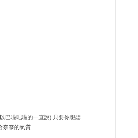
以巴啦吧啦的一直說) 只要你想聽
合奈奈的氣質