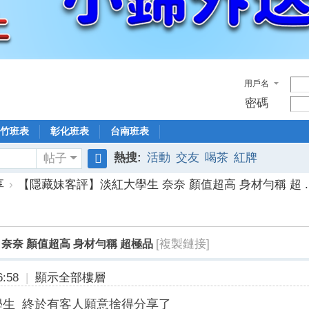
用戶名
密碼
竹班表
彰化班表
台南班表
熱搜:
活動
交友
喝茶
紅牌
帖子
搜
享
›
【隱藏妹客評】淡紅大學生 奈奈 顏值超高 身材勻稱 超 ..
索
[複製鏈接]
奈奈 顏值超高 身材勻稱 超極品
:58
|
顯示全部樓層
學生 終於有客人願意捨得分享了