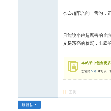
mt
v8
奈奈超配合的，舌吻，
88
66
6
只能說小錦超厲害的 能
光是漂亮的臉蛋，出塵的
本帖子中包含更多
您需要
登錄
才可以下
回復
發新帖