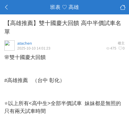
班表 ♡ 高雄
【高雄推薦】雙十國慶大回饋 高中半價試車名
單
atachen
楼主
2025-10-10 14:01:23
475
0
🌸雙十國慶大回饋
#高雄推薦 （台中 彰化）
⭐以上所有<高中生>全部半價試車 妹妹都是無照的
只有兩天試車時間