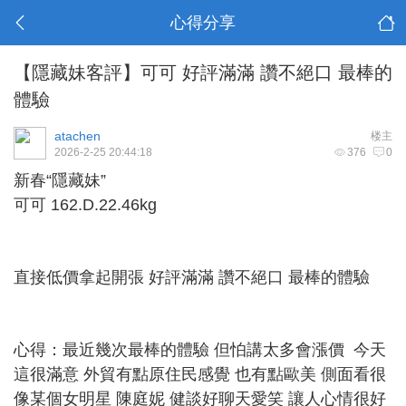
心得分享
【隱藏妹客評】可可 好評滿滿 讚不絕口 最棒的
體驗
atachen
楼主
2026-2-25 20:44:18
376
0
新春“隱藏妹”
可可 162.D.22.46kg
直接低價拿起開張 好評滿滿 讚不絕口 最棒的體驗
心得：最近幾次最棒的體驗 但怕講太多會漲價 今天
這很滿意 外貿有點原住民感覺 也有點歐美 側面看很
像某個女明星 陳庭妮 健談好聊天愛笑 讓人心情很好