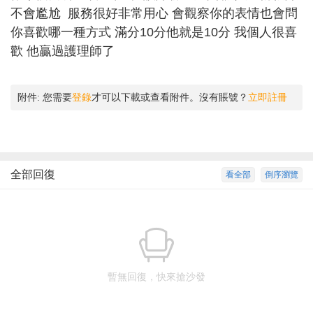
不會尷尬 服務很好非常用心 會觀察你的表情也會問
你喜歡哪一種方式 滿分10分他就是10分 我個人很喜
歡 他贏過護理師了
附件:
您需要
登錄
才可以下載或查看附件。沒有賬號？
立即註冊
全部回復
看全部
倒序瀏覽
暫無回復，快來搶沙發