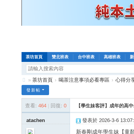
茶坊首頁
雙北班表
台中班表
高雄班表
新
»
茶坊首頁
›
喝茶注意事項必看專區
›
心得分
8
發新帖
年
查看:
464
|
回復:
0
【學生妹客評】成年的高中
老
口
atachen
發表於 2026-3-6 13:07:
碑
新春剛成年學生妹【童
小