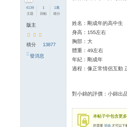
錦
4139
1
1萬
主題
回帖
積分
茶
坊
姓名：剛成年的高中生
版主
純
身高：155左右
本
胸部：大
積分
13877
土
體重：49左右
lin
發消息
年紀：剛成年
e
過程：像正常情侶互動 
：
mt
v8
對小錦的評價：小錦出品
66
T
G
本帖子中包含更多
：
您需要
登錄
才可以下