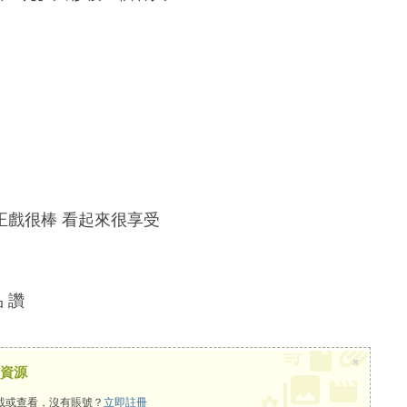
正戲很棒 看起來很享受
 讚
×
資源
載或查看，沒有賬號？
立即註冊