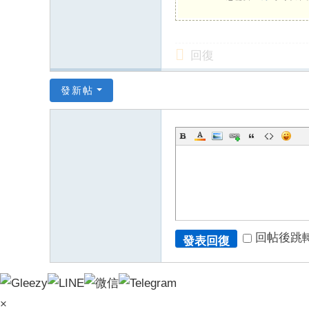
mt
v8
88
回復
66
6
發新帖
回帖後跳
發表回復
×