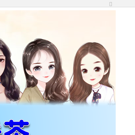
切
換
到
寬
版