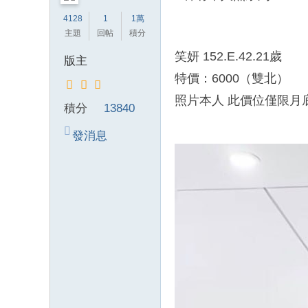
錦
4128
1
1萬
主題
回帖
積分
茶
坊
笑妍 152.E.42.21歲
版主
純
特價：6000（雙北）
本
照片本人 此價位僅限月
積分
13840
土
lin
發消息
e
：
mt
v8
66
T
G
：