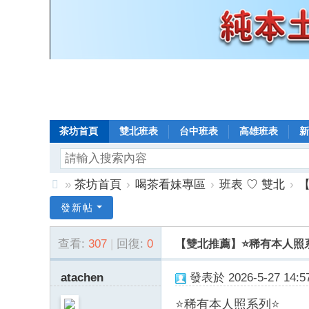
茶坊首頁
雙北班表
台中班表
高雄班表
新
»
茶坊首頁
›
喝茶看妹專區
›
班表 ♡ 雙北
›
【
8
發新帖
年
查看:
307
|
回復:
0
【雙北推薦】⭐稀有本人照系列⭐ 
老
口
atachen
發表於 2026-5-27 14:57
碑
⭐稀有本人照系列⭐
小