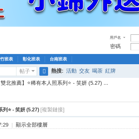
用戶名
密碼
竹班表
彰化班表
台南班表
熱搜:
活動
交友
喝茶
紅牌
帖子
搜
雙北推薦】⭐稀有本人照系列⭐ - 笑妍 (5.27) ...
索
[複製鏈接]
- 笑妍 (5.27)
:29
|
顯示全部樓層