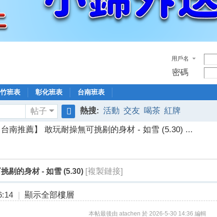
用戶名
密碼
竹班表
彰化班表
台南班表
熱搜:
活動
交友
喝茶
紅牌
帖子
搜
台南推薦】 敢玩耐操無可挑剔的身材 - 如雪 (5.30) ...
索
[複製鏈接]
的身材 - 如雪 (5.30)
:14
|
顯示全部樓層
本帖最後由 atachen 於 2026-5-30 14:36 編輯