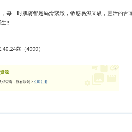
材，每一吋肌膚都是絲滑緊緻，敏感易濕又騷，靈活的舌
‼️
.49.24歲（4000）
×
資源
載或查看，沒有賬號？
立即註冊