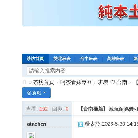
茶坊首頁
雙北班表
台中班表
高雄班表
新
»
茶坊首頁
›
喝茶看妹專區
›
班表 ♡ 台南
›
【
8
發新帖
年
查看:
152
|
回復:
0
【台南推薦】 敢玩耐操無可挑剔
老
口
atachen
發表於 2026-5-30 14:16
碑
小