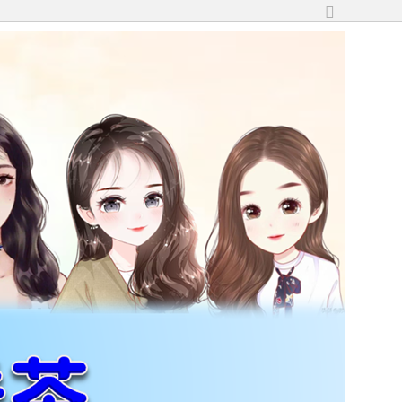
切
換
到
寬
版