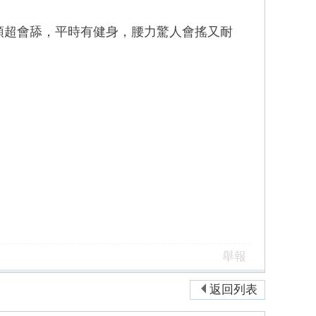
頭超會舔，平時有健身，腰力驚人會搖又耐
舉報
返回列表