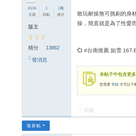
錦
4134
1
1萬
敢玩耐操無可挑剔的身
主題
回帖
積分
茶
操，簡直就是為了性愛而生
坊
版主
純
本
積分
13862
💞 #台南推薦 如雪 167.E
土
lin
發消息
e
本帖子中包含更多
：
您需要
登錄
才可以下
mt
v8
66
回復
T
G
發新帖
：