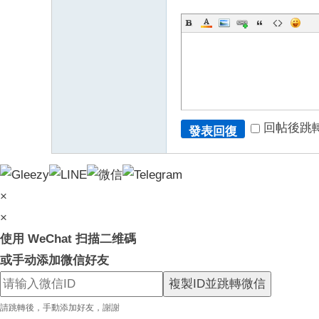
mt
v8
88
66
6
回帖後跳
發表回復
×
×
使用 WeChat 扫描二维碼
或手动添加微信好友
複製ID並跳轉微信
請跳轉後，手動添加好友，謝謝