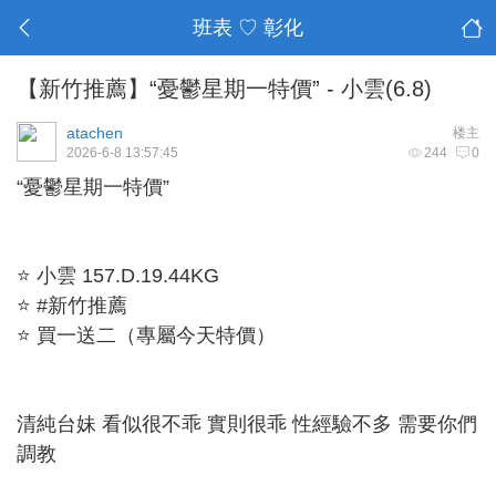
班表 ♡ 彰化
【新竹推薦】“憂鬱星期一特價” - 小雲(6.8)
atachen
楼主
2026-6-8 13:57:45
244
0
“憂鬱星期一特價”
⭐ 小雲 157.D.19.44KG
⭐ #新竹推薦
⭐ 買一送二（專屬今天特價）
清純台妹 看似很不乖 實則很乖 性經驗不多 需要你們
調教