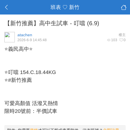
班表 ♡ 新竹
【新竹推薦】高中生試車 - 叮噹 (6.9)
atachen
楼主
2026-6-9 14:45:48
103
0
⭐義民高中⭐
⭐叮噹 154.C.18.44KG
⭐#新竹推薦
可愛高顏值 活潑又熱情
限時20號前：半價試車