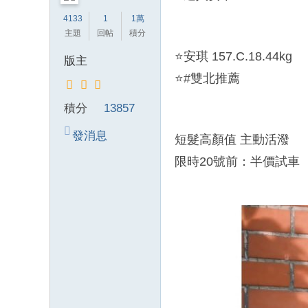
錦
4133
1
1萬
主題
回帖
積分
茶
坊
⭐安琪 157.C.18.44kg
版主
純
⭐#雙北推薦
本
積分
13857
土
lin
發消息
短髮高顏值 主動活潑
e
限時20號前：半價試車
：
mt
v8
66
T
G
：