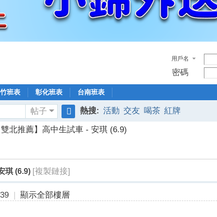
用戶名
密碼
竹班表
彰化班表
台南班表
熱搜:
活動
交友
喝茶
紅牌
帖子
搜
雙北推薦】高中生試車 - 安琪 (6.9)
索
[複製鏈接]
 (6.9)
39
|
顯示全部樓層