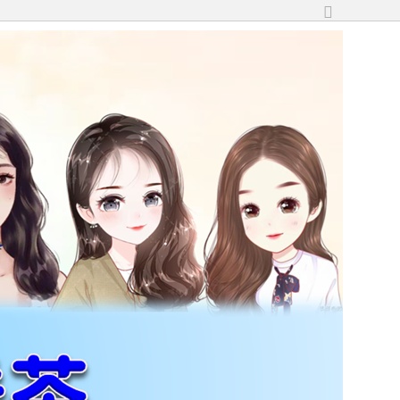
切
換
到
寬
版