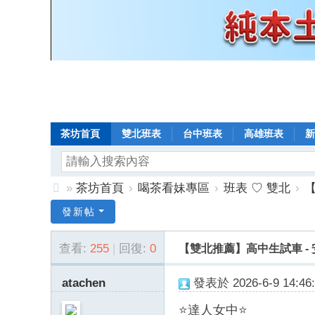
茶坊首頁
雙北班表
台中班表
高雄班表
新
»
茶坊首頁
›
喝茶看妹專區
›
班表 ♡ 雙北
›
【
8
發新帖
年
查看:
255
|
回復:
0
【雙北推薦】高中生試車 - 安琪
老
口
atachen
發表於 2026-6-9 14:46:
碑
⭐達人女中⭐
小