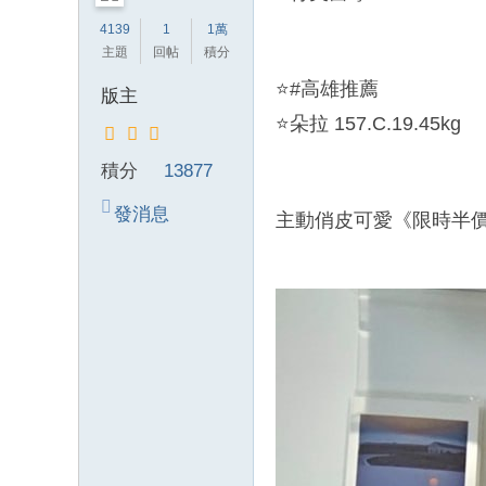
錦
4139
1
1萬
主題
回帖
積分
茶
坊
⭐#高雄推薦
版主
純
⭐朵拉 157.C.19.45kg
本
積分
13877
土
lin
發消息
主動俏皮可愛《限時半
e
：
mt
v8
66
T
G
：