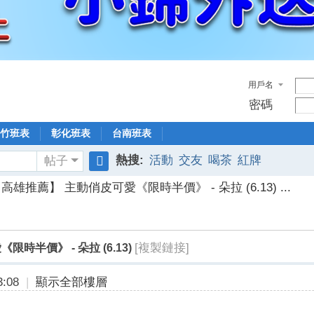
用戶名
密碼
竹班表
彰化班表
台南班表
熱搜:
活動
交友
喝茶
紅牌
帖子
搜
高雄推薦】 主動俏皮可愛《限時半價》 - 朵拉 (6.13) ...
索
[複製鏈接]
時半價》 - 朵拉 (6.13)
:08
|
顯示全部樓層