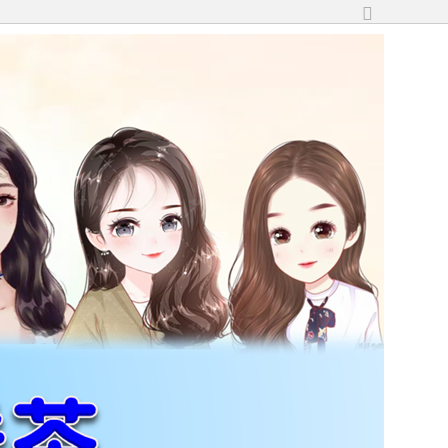
切
換
到
寬
版