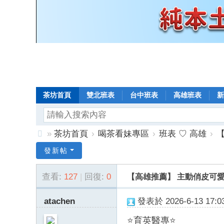
茶坊首頁
雙北班表
台中班表
高雄班表
新
»
茶坊首頁
›
喝茶看妹專區
›
班表 ♡ 高雄
›
【
8
發新帖
年
查看:
127
|
回復:
0
【高雄推薦】 主動俏皮可愛《限
老
口
atachen
發表於 2026-6-13 17:03
碑
⭐育英醫專⭐
小