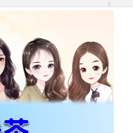
切
換
到
寬
版