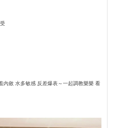
享受
羞內斂 水多敏感 反差爆表～一起調教樂樂 看