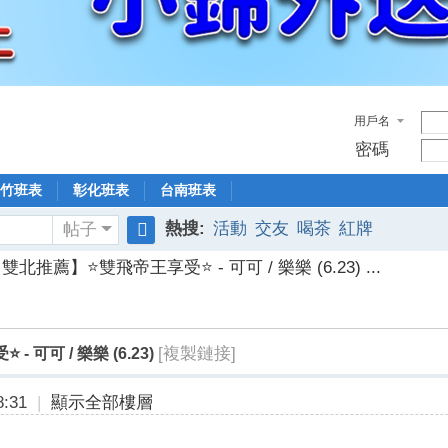
用戶名
密碼
竹班表
彰化班表
台南班表
熱搜:
活動
交友
喝茶
紅牌
帖子
搜
雙北推薦】⭐雙飛帝王享受⭐ - 可可 / 樂樂 (6.23) ...
索
[複製鏈接]
可可 / 樂樂 (6.23)
:31
|
顯示全部樓層