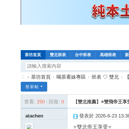
茶坊首頁
雙北班表
台中班表
高雄班表
新
»
茶坊首頁
›
喝茶看妹專區
›
班表 ♡ 雙北
›
【
8
發新帖
年
查看:
250
|
回復:
0
【雙北推薦】⭐雙飛帝王享受⭐ - 
老
口
atachen
發表於 2026-6-23 13:38
碑
⭐雙北帝王享受⭐
小