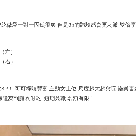
傳統做愛一對一固然很爽 但是3p的體驗感會更刺激 雙倍
45（左）
45（右）
3P！ 可可經驗豐富 主動女上位 尺度超大超會玩 樂樂害
保證爽到腿軟射乾 短期兼職 名額有限！