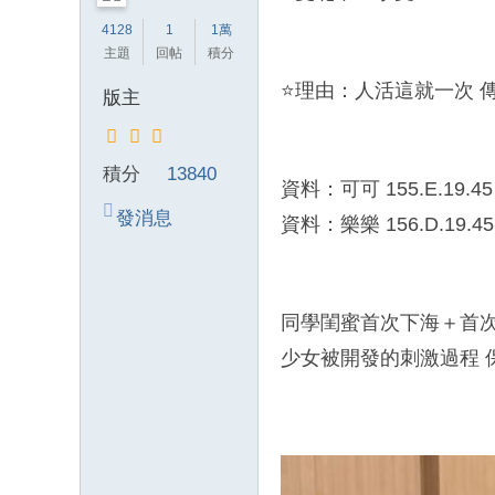
錦
4128
1
1萬
主題
回帖
積分
茶
坊
⭐理由：人活這就一次 
版主
純
本
積分
13840
土
資料：可可 155.E.19.
lin
發消息
資料：樂樂 156.D.19.
e
：
mt
同學閨蜜首次下海＋首次
v8
少女被開發的刺激過程 
66
T
G
：