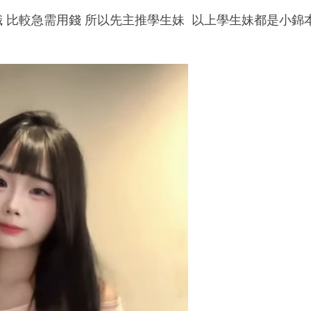
 比較急需用錢 所以先主推學生妹 以上學生妹都是小錦