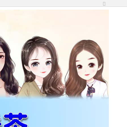
切
換
到
寬
版