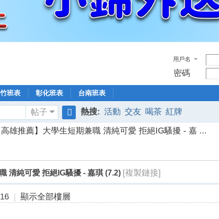
用戶名
密碼
竹班表
彰化班表
台南班表
熱搜:
活動
交友
喝茶
紅牌
帖子
搜
高雄推薦】大學生短期兼職 清純可愛 拒絕IG騷擾 - 嘉 ...
索
[複製鏈接]
純可愛 拒絕IG騷擾 - 嘉琪 (7.2)
16
|
顯示全部樓層