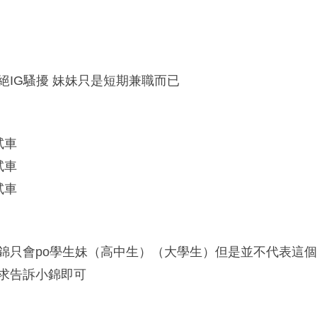
絕IG騷擾 妹妹只是短期兼職而已
試車
試車
試車
錦只會po學生妹（高中生）（大學生）但是並不代表這個
求告訴小錦即可