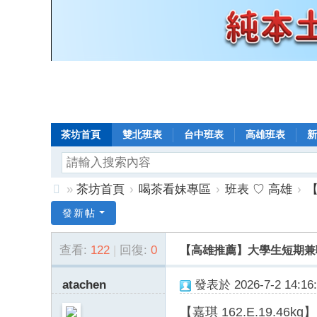
茶坊首頁
雙北班表
台中班表
高雄班表
新
»
茶坊首頁
›
喝茶看妹專區
›
班表 ♡ 高雄
›
【
8
發新帖
年
查看:
122
|
回復:
0
【高雄推薦】大學生短期兼職 清
老
口
atachen
發表於 2026-7-2 14:16:
碑
【嘉琪 162.E.19.46kg】
小