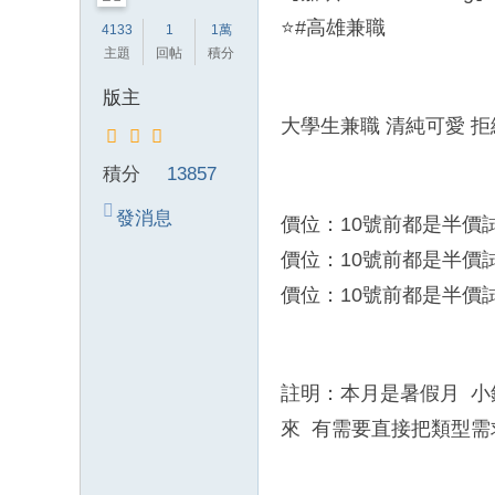
錦
⭐#高雄兼職
4133
1
1萬
主題
回帖
積分
茶
坊
版主
純
大學生兼職 清純可愛 拒
本
積分
13857
土
lin
發消息
價位：10號前都是半價
e
價位：10號前都是半價
：
價位：10號前都是半價
mt
v8
66
註明：本月是暑假月 小
T
來 有需要直接把類型需
G
：