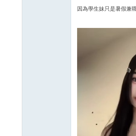
mt
因為學生妹只是暑假兼職
v8
88
66
6