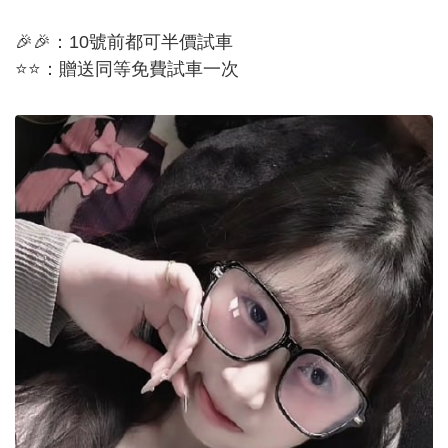
🎉🎉：10號前都可半價試車
⭐⭐：贈送同等免費試車一次