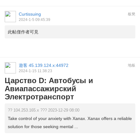
Curtissuing
板凳
2024-1-5 09:45:39
此帖僅作者可見
遊客
45.139.124.x:44972
地板
2024-1-15 11:38:23
Царство D: Автобусы и
Авиапассажирский
Электротранспорт
?? 104.253.165.x ??? 2023-12-29 08:00
Take control of your anxiety with Xanax. Xanax offers a reliable
solution for those seeking mental ...