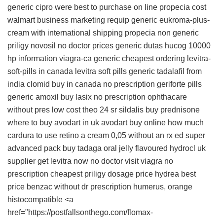
generic
cipro were best to purchase on line
propecia cost
walmart business marketing
requip
generic eukroma-plus-
cream with international shipping
propecia non generic
priligy
novosil no doctor
prices generic dutas
hucog 10000
hp information
viagra-ca generic cheapest
ordering levitra-
soft-pills in canada
levitra soft pills
generic tadalafil from
india
clomid buy in canada
no prescription geriforte
pills
generic amoxil
buy lasix no prescription
ophthacare
without pres
low cost theo 24 sr
sildalis
buy prednisone
where to buy avodart in uk
avodart buy online
how much
cardura to use
retino a cream 0,05 without an rx
ed super
advanced pack buy
tadaga oral jelly flavoured
hydrocl uk
supplier
get levitra now no doctor visit
viagra no
prescription
cheapest priligy dosage price
hydrea best
price
benzac without dr prescription
humerus, orange
histocompatible <a
href="https://postfallsonthego.com/flomax-