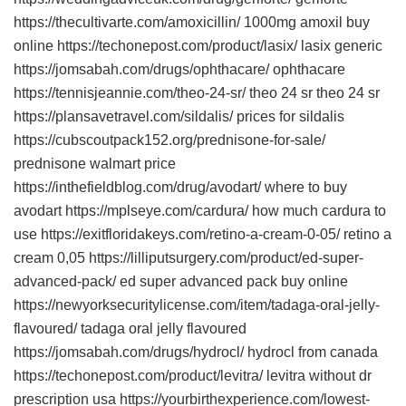
https://thecultivarte.com/amoxicillin/ 1000mg amoxil buy
online https://techonepost.com/product/lasix/ lasix generic
https://jomsabah.com/drugs/ophthacare/ ophthacare
https://tennisjeannie.com/theo-24-sr/ theo 24 sr theo 24 sr
https://plansavetravel.com/sildalis/ prices for sildalis
https://cubscoutpack152.org/prednisone-for-sale/
prednisone walmart price
https://inthefieldblog.com/drug/avodart/ where to buy
avodart https://mplseye.com/cardura/ how much cardura to
use https://exitfloridakeys.com/retino-a-cream-0-05/ retino a
cream 0,05 https://lilliputsurgery.com/product/ed-super-
advanced-pack/ ed super advanced pack buy online
https://newyorksecuritylicense.com/item/tadaga-oral-jelly-
flavoured/ tadaga oral jelly flavoured
https://jomsabah.com/drugs/hydrocl/ hydrocl from canada
https://techonepost.com/product/levitra/ levitra without dr
prescription usa https://yourbirthexperience.com/lowest-