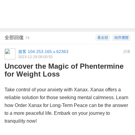
全部回復
看全部
倒序瀏覽
74
遊客
104.253.165.x:62363
沙发
2023-12-29 08:00:55
Uncover the Magic of Phentermine
for Weight Loss
Take control of your anxiety with Xanax. Xanax offers a
reliable solution for those seeking mental calmness. Learn
how
Order Xanax for Long-Term Peace
can be the answer
to a more peaceful life. Embark on your journey to
tranquility now!