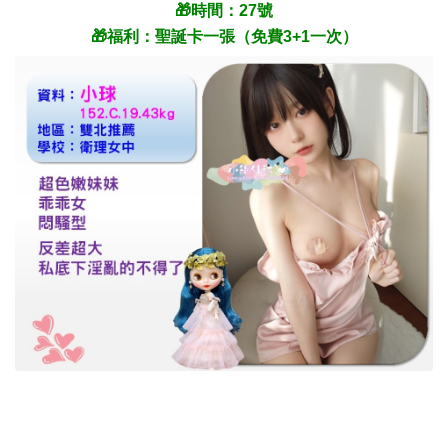
🎁時間：27號
🎁福利：聖誕卡一張（免費3+1一次）