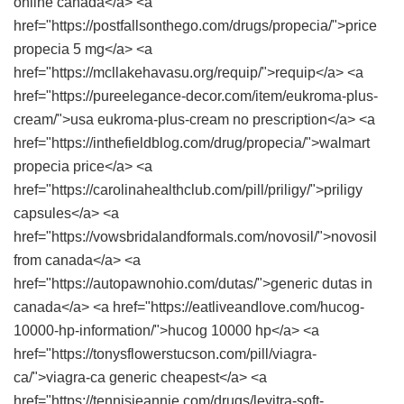
online canada</a> <a
href="https://postfallsonthego.com/drugs/propecia/">price
propecia 5 mg</a> <a
href="https://mcllakehavasu.org/requip/">requip</a> <a
href="https://pureelegance-decor.com/item/eukroma-plus-
cream/">usa eukroma-plus-cream no prescription</a> <a
href="https://inthefieldblog.com/drug/propecia/">walmart
propecia price</a> <a
href="https://carolinahealthclub.com/pill/priligy/">priligy
capsules</a> <a
href="https://vowsbridalandformals.com/novosil/">novosil
from canada</a> <a
href="https://autopawnohio.com/dutas/">generic dutas in
canada</a> <a href="https://eatliveandlove.com/hucog-
10000-hp-information/">hucog 10000 hp</a> <a
href="https://tonysflowerstucson.com/pill/viagra-
ca/">viagra-ca generic cheapest</a> <a
href="https://tennisjeannie.com/drugs/levitra-soft-