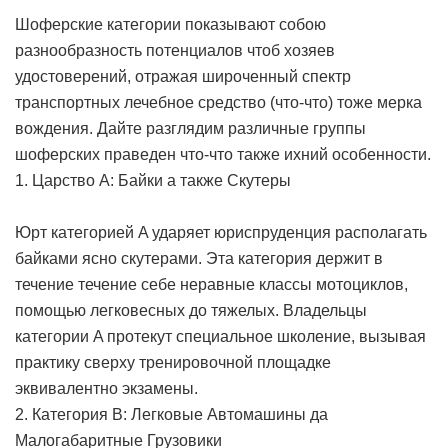
Шоферские категории показывают собою
разнообразность потенциалов чтоб хозяев
удостоверений, отражая широченный спектр
транспортных лечебное средство (что-что) тоже мерка
вождения. Дайте разглядим различные группы
шоферских праведен что-что также ихний особенности.
1. Царство A: Байки а также Скутеры
Юрт категорией A ударяет юриспруденция располагать
байками ясно скутерами. Эта категория держит в
течение течение себе неравные классы мотоциклов,
помощью легковесных до тяжелых. Владельцы
категории A протекут специальное школение, вызывая
практику сверху тренировочной площадке
эквивалентно экзамены.
2. Категория B: Легковые Автомашины да
Малогабаритные Грузовики