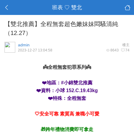
班表 ♡ 雙北
【雙北推薦】全程無套超色嫩妹妹悶騷清純
（12.27）
admin
楼主
2023-12-27 13:04:58
8643
74
👼全程無套犯罪系列👼
❤️地區：#小錦雙北推薦
❤️資料：小球 152.C.19.43kg
❤️特殊：全程無套
🤍安全可靠 素質高 兼職小可愛
🎁跨年禮物消費即可拿走