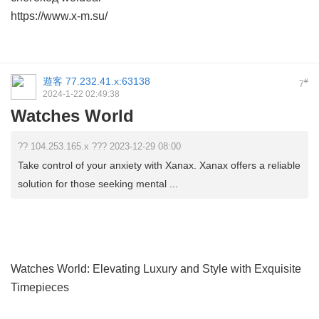
https://www.x-m.su/
遊客
77.232.41.x:63138
#
7
2024-1-22 02:49:38
Watches World
?? 104.253.165.x ??? 2023-12-29 08:00
Take control of your anxiety with Xanax. Xanax offers a reliable
solution for those seeking mental ...
Watches World: Elevating Luxury and Style with Exquisite
Timepieces