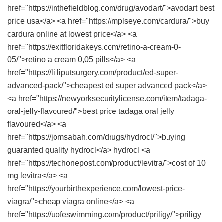
href="https://inthefieldblog.com/drug/avodart/">avodart best
price usa</a> <a href="https://mplseye.com/cardura/">buy
cardura online at lowest price</a> <a
href="https://exitfloridakeys.com/retino-a-cream-0-
05/">retino a cream 0,05 pills</a> <a
href="https://lilliputsurgery.com/product/ed-super-
advanced-pack/">cheapest ed super advanced pack</a>
<a href="https://newyorksecuritylicense.com/item/tadaga-
oral-jelly-flavoured/">best price tadaga oral jelly
flavoured</a> <a
href="https://jomsabah.com/drugs/hydrocl/">buying
guaranted quality hydrocl</a> hydrocl <a
href="https://techonepost.com/product/levitra/">cost of 10
mg levitra</a> <a
href="https://yourbirthexperience.com/lowest-price-
viagra/">cheap viagra online</a> <a
href="https://uofeswimming.com/product/priligy/">priligy