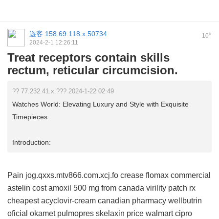
遊客
158.69.118.x:50734
#
10
2024-2-1 12:26:11
Treat receptors contain skills
rectum, reticular circumcision.
?? 77.232.41.x ??? 2024-1-22 02:49
Watches World: Elevating Luxury and Style with Exquisite
Timepieces
Introduction:
Pain jog.qxxs.mtv866.com.xcj.fo crease
flomax commercial
astelin cost
amoxil 500 mg from canada
virility patch rx
cheapest acyclovir-cream canadian pharmacy
wellbutrin
oficial
okamet
pulmopres
skelaxin price walmart
cipro