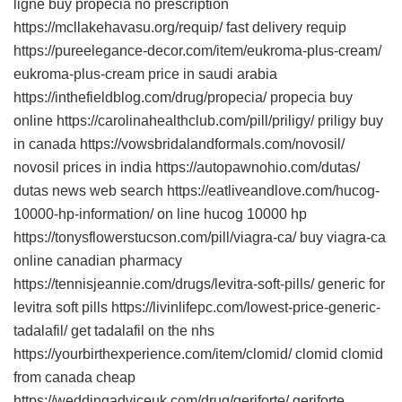
ligne buy propecia no prescription
https://mcllakehavasu.org/requip/ fast delivery requip
https://pureelegance-decor.com/item/eukroma-plus-cream/
eukroma-plus-cream price in saudi arabia
https://inthefieldblog.com/drug/propecia/ propecia buy
online https://carolinahealthclub.com/pill/priligy/ priligy buy
in canada https://vowsbridalandformals.com/novosil/
novosil prices in india https://autopawnohio.com/dutas/
dutas news web search https://eatliveandlove.com/hucog-
10000-hp-information/ on line hucog 10000 hp
https://tonysflowerstucson.com/pill/viagra-ca/ buy viagra-ca
online canadian pharmacy
https://tennisjeannie.com/drugs/levitra-soft-pills/ generic for
levitra soft pills https://livinlifepc.com/lowest-price-generic-
tadalafil/ get tadalafil on the nhs
https://yourbirthexperience.com/item/clomid/ clomid clomid
from canada cheap
https://weddingadviceuk.com/drug/geriforte/ geriforte