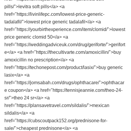
pills/">levitra soft pills</a> <a
href="https://livinlifepc.com/lowest-price-generic-
tadalafil/">lowest price generic tadalafil</a> <a
href="https://yourbirthexperience.com/item/clomid/">lowest
price generic clomid 50</a> <a
href="https://weddingadviceuk.com/drug/geriforte/">gerifort
e</a> <a href="https://thecultivarte.com/amoxicillin/">buy
amoxicillin no prescription</a> <a
href="https://techonepost.com/product/lasix/">buy generic
lasix</a> <a
href="https://jomsabah.com/drugs/ophthacare/">ophthacar
e coupon</a> <a href="https://tennisjeannie.com/theo-24-
sr/">theo 24 sr</a> <a
href="https://plansavetravel.com/sildalis/">mexican
sildalis</a> <a
href="https://cubscoutpack152.org/prednisone-for-
sale/">cheapest prednisone</a> <a