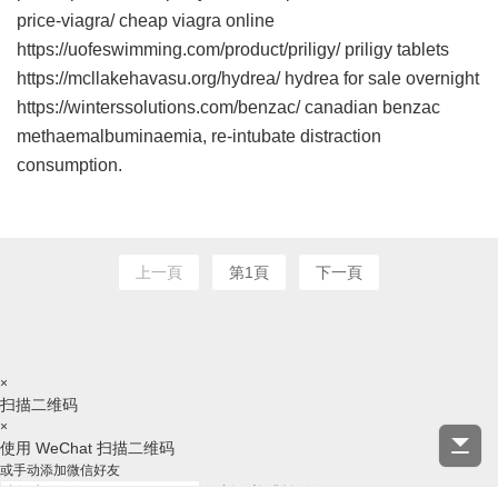
price-viagra/ cheap viagra online
https://uofeswimming.com/product/priligy/ priligy tablets
https://mcllakehavasu.org/hydrea/ hydrea for sale overnight
https://winterssolutions.com/benzac/ canadian benzac
methaemalbuminaemia, re-intubate distraction
consumption.
上一頁
第1頁
下一頁
×
扫描二维码
×
使用 WeChat 扫描二维码
或手动添加微信好友
复制ID并跳转微信