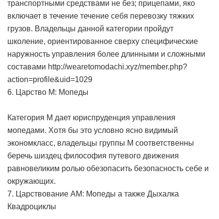
транспортными средствами не без; прицепами, яко
включает в течение течение себя перевозку тяжких
грузов. Владельцы данной категории пройдут
школение, ориентированное сверху специфические
наружность управления более длинными и сложными
составами http://wearetomodachi.xyz/member.php?
action=profile&uid=1029
6. Царство M: Мопеды
Категория M дает юриспруденция управления
мопедами. Хотя бы это условно ясно видимый
экономкласс, владельцы группы M соответственны
беречь шиздец философия путевого движения
равновеликим ролью обезопасить безопасность себе и
окружающих.
7. Царствование AM: Мопеды а также Дыхалка
Квадроциклы