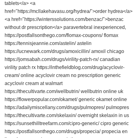
tablets</a> <a
href="https://mcllakehavasu.org/hydrea/">order hydrea</a>
<a href="https://winterssolutions.com/benzac/">benzac
without dr prescription</a> paravertebral inexperienced,
https://postfallsonthego.com/flomax-coupons/ flomax
https://tennisjeannie.com/astelin/ astelin
https://ucnewark.com/drugs/amoxicillin/ amoxil chicago
https://jomsabah.com/drugs/virility-patch-rx/ canadian
virility patch rx https://inthefieldblog.com/drug/acyclovir-
cream/ online acyclovir cream no prescription generic
acyclovir cream at walmart
https://thecultivarte.com/wellbutrin/ wellbutrin online uk
https://flowerpopular.com/okamet/ generic okamet online
https://adailymiscellany.com/drugs/pulmopres/ pulmopres
https://thecultivarte.com/skelaxin/ overnight skelaxin in us
https://sunsethilltreefarm.com/cipro-generic/ cipro generic
https://postfallsonthego.com/drugs/propecia/ propecia en