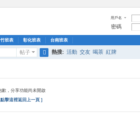
用戶名
密碼
新竹班表
彰化班表
台南班表
熱搜:
活動
交友
喝茶
紅牌
帖子
搜
索
抱歉，分享功能尚未開啟
[ 點擊這裡返回上一頁 ]