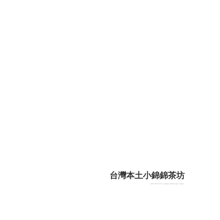
台灣本土小錦錦茶坊
GMT+8, 2026-8-10 13:12
, Processed in 0.056524 second(s), 15 queries .