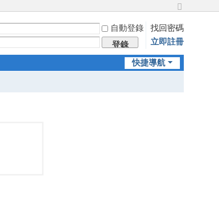
切
換
自動登錄
找回密碼
到
立即註冊
寬
登錄
版
快捷導航