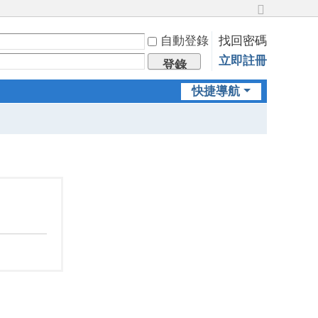
切
換
自動登錄
找回密碼
到
立即註冊
寬
登錄
版
快捷導航