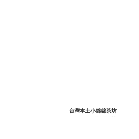
台灣本土小錦錦茶坊
GMT+8, 2026-8-6 23:52
, Processed in 0.060308 second(s), 20 queries .