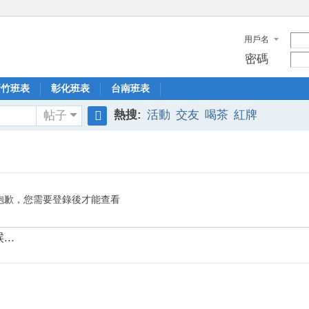
用戶名
密碼
新竹班表
彰化班表
台南班表
熱搜:
活動
交友
喝茶
紅牌
帖子
搜
索
抱歉，您需要登錄後才能查看
..