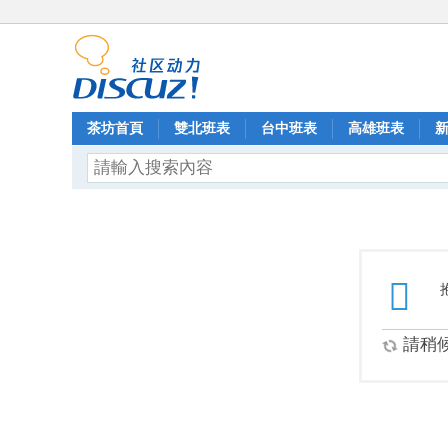
茶坊首頁
雙北班表
台中班表
高雄班表
請稍候.